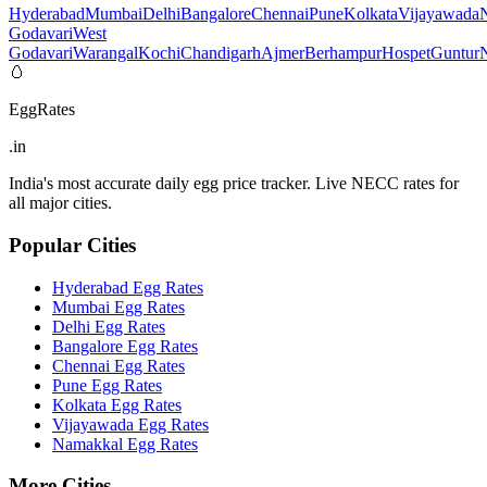
Hyderabad
Mumbai
Delhi
Bangalore
Chennai
Pune
Kolkata
Vijayawada
Godavari
West
Godavari
Warangal
Kochi
Chandigarh
Ajmer
Berhampur
Hospet
Guntur
N
🥚
EggRates
.in
India's most accurate daily egg price tracker. Live NECC rates for
all major cities.
Popular Cities
Hyderabad
Egg Rates
Mumbai
Egg Rates
Delhi
Egg Rates
Bangalore
Egg Rates
Chennai
Egg Rates
Pune
Egg Rates
Kolkata
Egg Rates
Vijayawada
Egg Rates
Namakkal
Egg Rates
More Cities