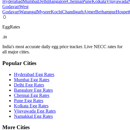
Hyderabad
Mumbai
Delhi
Bangalore
Chennai
Pune
Kolkata
Vijayawada
Godavari
West
Godavari
Warangal
Mysore
Kochi
Chandigarh
Ajmer
Berhampur
Hospet
🥚
EggRates
.in
India's most accurate daily egg price tracker. Live NECC rates for
all major cities.
Popular Cities
Hyderabad
Egg Rates
Mumbai
Egg Rates
Delhi
Egg Rates
Bangalore
Egg Rates
Chennai
Egg Rates
Pune
Egg Rates
Kolkata
Egg Rates
Vijayawada
Egg Rates
Namakkal
Egg Rates
More Cities