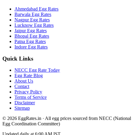
Ahmedabad
Egg Rates
Barwala
Egg Rates
Nagpur
Egg Rates
Lucknow
Egg Rates
Jaipur
Egg Rates
Bhopal
Egg Rates
Patna
Egg Rates
Indore
Egg Rates
Quick Links
NECC Egg Rate Today
Egg Rate Blog
About Us
Contact
Privacy Policy
Terms of Service
Disclaimer
Sitemap
©
2026
EggRates.in · All egg prices sourced from NECC (National
Egg Coordination Committee)
Updated daily at 6:00 AM IST