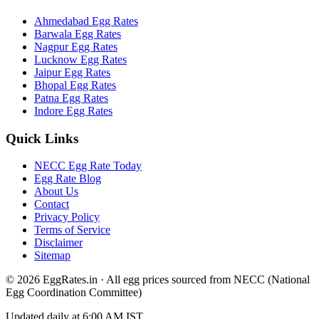
Ahmedabad
Egg Rates
Barwala
Egg Rates
Nagpur
Egg Rates
Lucknow
Egg Rates
Jaipur
Egg Rates
Bhopal
Egg Rates
Patna
Egg Rates
Indore
Egg Rates
Quick Links
NECC Egg Rate Today
Egg Rate Blog
About Us
Contact
Privacy Policy
Terms of Service
Disclaimer
Sitemap
©
2026
EggRates.in · All egg prices sourced from NECC (National
Egg Coordination Committee)
Updated daily at 6:00 AM IST