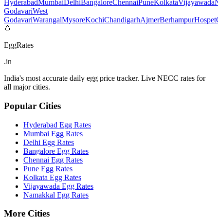
Hyderabad
Mumbai
Delhi
Bangalore
Chennai
Pune
Kolkata
Vijayawada
Godavari
West
Godavari
Warangal
Mysore
Kochi
Chandigarh
Ajmer
Berhampur
Hospet
🥚
EggRates
.in
India's most accurate daily egg price tracker. Live NECC rates for
all major cities.
Popular Cities
Hyderabad
Egg Rates
Mumbai
Egg Rates
Delhi
Egg Rates
Bangalore
Egg Rates
Chennai
Egg Rates
Pune
Egg Rates
Kolkata
Egg Rates
Vijayawada
Egg Rates
Namakkal
Egg Rates
More Cities