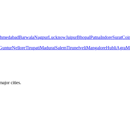
hmedabad
Barwala
Nagpur
Lucknow
Jaipur
Bhopal
Patna
Indore
Surat
Coi
Guntur
Nellore
Tirupati
Madurai
Salem
Tirunelveli
Mangalore
Hubli
Agra
Me
ajor cities.