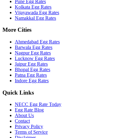
Pune
Egg Rates
Kolkata
Egg Rates
Vijayawada
Egg Rates
Namakkal
Egg Rates
More Cities
Ahmedabad
Egg Rates
Barwala
Egg Rates
Nagpur
Egg Rates
Lucknow
Egg Rates
Jaipur
Egg Rates
Bhopal
Egg Rates
Patna
Egg Rates
Indore
Egg Rates
Quick Links
NECC Egg Rate Today
Egg Rate Blog
About Us
Contact
Privacy Policy
Terms of Service
Disclaimer