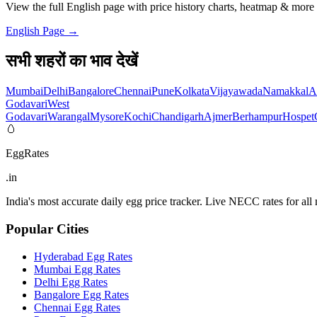
View the full English page with price history charts, heatmap & more
English Page →
सभी शहरों का भाव देखें
Mumbai
Delhi
Bangalore
Chennai
Pune
Kolkata
Vijayawada
Namakkal
A
Godavari
West
Godavari
Warangal
Mysore
Kochi
Chandigarh
Ajmer
Berhampur
Hospet
🥚
EggRates
.in
India's most accurate daily egg price tracker. Live NECC rates for all m
Popular Cities
Hyderabad
Egg Rates
Mumbai
Egg Rates
Delhi
Egg Rates
Bangalore
Egg Rates
Chennai
Egg Rates