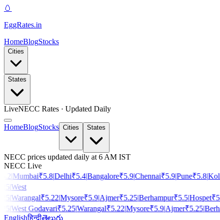
🥚
EggRates
.in
Home
Blog
Stocks
Cities
States
Live
NECC Rates · Updated Daily
Home
Blog
Stocks
Cities
States
NECC prices updated daily at 6 AM IST
NECC Live
.2
|
Mumbai
₹
5.8
|
Delhi
₹
5.4
|
Bangalore
₹
5.9
|
Chennai
₹
5.9
|
Pune
₹
5.8
|
Kolk
25
|
West
25
|
Warangal
₹
5.22
|
Mysore
₹
5.9
|
Ajmer
₹
5.25
|
Berhampur
₹
5.5
|
Hospet
₹
5.
25
|
West Godavari
₹
5.25
|
Warangal
₹
5.22
|
Mysore
₹
5.9
|
Ajmer
₹
5.25
|
Berha
English
हिन्दी
తెలుగు