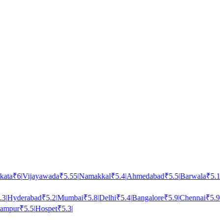
ata
₹
6
|
Vijayawada
₹
5.55
|
Namakkal
₹
5.4
|
Ahmedabad
₹
5.5
|
Barwala
₹
5.11
3
|
Hyderabad
₹
5.2
|
Mumbai
₹
5.8
|
Delhi
₹
5.4
|
Bangalore
₹
5.9
|
Chennai
₹
5.9
|
mpur
₹
5.5
|
Hospet
₹
5.3
|