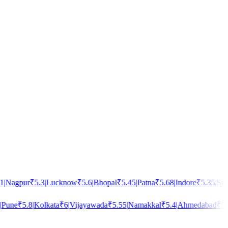
|
Nagpur
₹
5.3
|
Lucknow
₹
5.6
|
Bhopal
₹
5.45
|
Patna
₹
5.68
|
Indore
₹
5.35
|
Sura
Pune
₹
5.8
|
Kolkata
₹
6
|
Vijayawada
₹
5.55
|
Namakkal
₹
5.4
|
Ahmedabad
₹
5.5
|