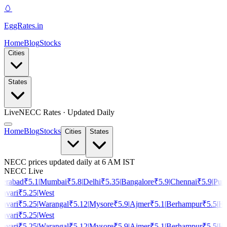
🥚
EggRates
.in
Home
Blog
Stocks
Cities
States
Live
NECC Rates · Updated Daily
Home
Blog
Stocks
Cities
States
NECC prices updated daily at 6 AM IST
NECC Live
erabad
₹
5.1
|
Mumbai
₹
5.8
|
Delhi
₹
5.35
|
Bangalore
₹
5.9
|
Chennai
₹
5.9
|
Pune
avari
₹
5.25
|
West
avari
₹
5.25
|
Warangal
₹
5.12
|
Mysore
₹
5.9
|
Ajmer
₹
5.1
|
Berhampur
₹
5.5
|
Hos
avari
₹
5.25
|
West
avari
₹
5.25
|
Warangal
₹
5.12
|
Mysore
₹
5.9
|
Ajmer
₹
5.1
|
Berhampur
₹
5.5
|
Hos