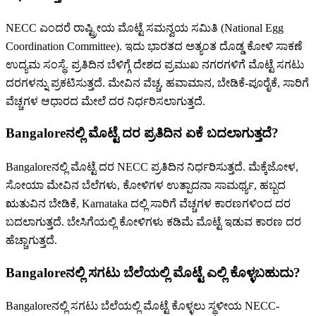
NECC ಎಂದರೆ ರಾಷ್ಟ್ರೀಯ ಮೊಟ್ಟೆ ಸಮನ್ವಯ ಸಮಿತಿ (National Egg
Coordination Committee). ಇದು ಭಾರತದ ಅತ್ಯಂತ ದೊಡ್ಡ ಕೋಳಿ ಸಾಕಣೆ
ಉದ್ಯಮ ಸಂಸ್ಥೆ. ಪ್ರತಿದಿನ ಬೆಳಿಗ್ಗೆ ದೇಶದ ಪ್ರಮುಖ ನಗರಗಳಿಗೆ ಮೊಟ್ಟೆ ಸಗಟು
ದರಗಳನ್ನು ಪ್ರಕಟಿಸುತ್ತದೆ. ಮೇವಿನ ವೆಚ್ಚ, ಹವಾಮಾನ, ಬೇಡಿಕೆ-ಪೂರೈಕೆ, ಸಾರಿಗೆ
ವೆಚ್ಚಗಳ ಆಧಾರದ ಮೇಲೆ ದರ ನಿರ್ಧರಿಸಲಾಗುತ್ತದೆ.
Bangaloreನಲ್ಲಿ ಮೊಟ್ಟೆ ದರ ಪ್ರತಿದಿನ ಏಕೆ ಬದಲಾಗುತ್ತದೆ?
Bangaloreನಲ್ಲಿ ಮೊಟ್ಟೆ ದರ NECC ಪ್ರತಿದಿನ ನಿರ್ಧರಿಸುತ್ತದೆ. ಮೆಕ್ಕೆಜೋಳ,
ಸೋಯಾ ಮೇವಿನ ಬೆಲೆಗಳು, ಕೋಳಿಗಳ ಉತ್ಪಾದನಾ ಸಾಮರ್ಥ್ಯ, ಹಬ್ಬದ
ಋತುವಿನ ಬೇಡಿಕೆ, Karnataka ದಲ್ಲಿ ಸಾರಿಗೆ ವೆಚ್ಚಗಳ ಕಾರಣಗಳಿಂದ ದರ
ಬದಲಾಗುತ್ತದೆ. ಬೇಸಿಗೆಯಲ್ಲಿ ಕೋಳಿಗಳು ಕಡಿಮೆ ಮೊಟ್ಟೆ ಇಡುವ ಕಾರಣ ದರ
ಹೆಚ್ಚಾಗುತ್ತದೆ.
Bangaloreನಲ್ಲಿ ಸಗಟು ಬೆಲೆಯಲ್ಲಿ ಮೊಟ್ಟೆ ಎಲ್ಲಿ ಕೊಳ್ಳಬಹುದು?
Bangaloreನಲ್ಲಿ ಸಗಟು ಬೆಲೆಯಲ್ಲಿ ಮೊಟ್ಟೆ ಕೊಳ್ಳಲು ಸ್ಥಳೀಯ NECC-