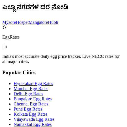
ಎಲ್ಲಾ ನಗರಗಳ ದರ ನೋಡಿ
Mysore
Hospet
Mangalore
Hubli
🥚
EggRates
.in
India's most accurate daily egg price tracker. Live NECC rates for
all major cities.
Popular Cities
Hyderabad
Egg Rates
Mumbai
Egg Rates
Delhi
Egg Rates
Bangalore
Egg Rates
Chennai
Egg Rates
Pune
Egg Rates
Kolkata
Egg Rates
Vijayawada
Egg Rates
Namakkal
Egg Rates